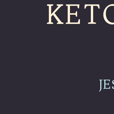
KET
J